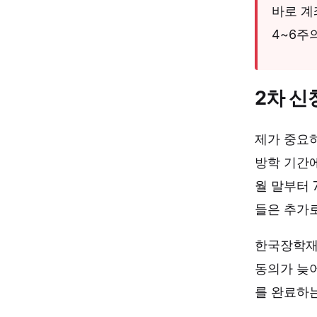
바로 계
4~6주
2차 신
제가 중요하
방학 기간에
월 말부터 
들은 추가로
한국장학재
동의가 늦어
를 완료하