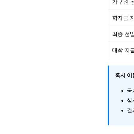
가구원 동
학자금 
최종 선
대학 지
혹시 이
국
심
결