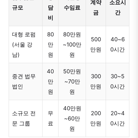
계약
소요시
규모
담
수임료
금
간
비
대형 로펌
80
80만원
500
40~6
(서울 강
만
~100만
만원
0시간
남)
원
원
40
50만원
중견 법무
300
30~5
만
~70만
법인
만원
0시간
원
원
40만원
소규모 전
무
200
20~4
~60만
문 그룹
료
만원
0시간
원