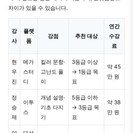
차이가 있을 수 있습니다.
연간
강
플랫
강점
추천 대상
수강
사
폼
료
현
메가
킬러 문항·
3등급 이상
약 45
우
스터
고난도 풀
→ 1등급 목
만 원
진
디
이
표
정
개념 설명·
5등급 이하
이투
약 38
승
기초 다지
→ 3등급 목
스
만 원
제
기
표