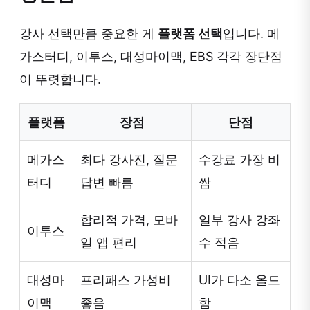
강사 선택만큼 중요한 게
플랫폼 선택
입니다. 메
가스터디, 이투스, 대성마이맥, EBS 각각 장단점
이 뚜렷합니다.
플랫폼
장점
단점
메가스
최다 강사진, 질문
수강료 가장 비
터디
답변 빠름
쌈
합리적 가격, 모바
일부 강사 강좌
이투스
일 앱 편리
수 적음
대성마
프리패스 가성비
UI가 다소 올드
이맥
좋음
함