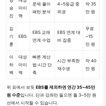
양
대성
문제 풀이
4~5등급 중
약 35
승
마이
패턴 분석
위권
만 원
진
맥
김
무료
EBS 교재
EBS 연계 대
기
EBS
~15
연계 수업
비 집중
훈
만 원
이
대성
빠른 계산
시간 부족한
약 40
하
마이
법·시간 단
재수생
만 원
백
맥
축
위 표에서 보듯
EBS를 제외하면 연간 35~45만
원 수준
입니다. 단과 강좌만 들으면 월 3~5만 원
선에서 시작할 수 있습니다.