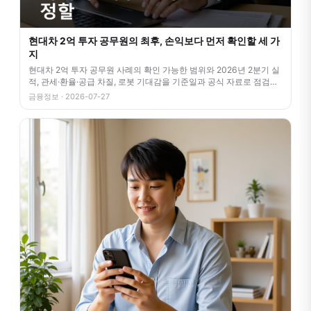
현대차 2억 투자 공무원의 최후, 손익보다 먼저 확인할 세 가
지
현대차 2억 투자 공무원 사례의 확인 가능한 범위와 2026년 2분기 실
적, 관세·환율·공급 차질, 로봇 기대감을 기준일과 공식 자료로 점검합
니
금융정보 · 2026-07-27