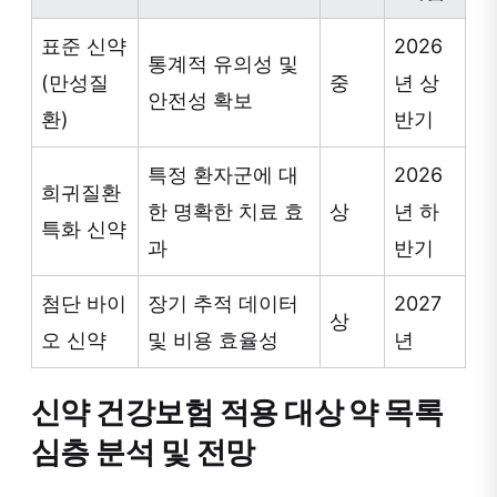
표준 신약
2026
통계적 유의성 및
(만성질
중
년 상
안전성 확보
환)
반기
특정 환자군에 대
2026
희귀질환
한 명확한 치료 효
상
년 하
특화 신약
과
반기
첨단 바이
장기 추적 데이터
2027
상
오 신약
및 비용 효율성
년
신약 건강보험 적용 대상 약 목록
심층 분석 및 전망