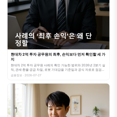
현대차 2억 투자 공무원의 최후, 손익보다 먼저 확인할 세 가
지
현대차 2억 투자 공무원 사례의 확인 가능한 범위와 2026년 2분기 실
적, 관세·환율·공급 차질, 로봇 기대감을 기준일과 공식 자료로 점검합
니
금융정보 · 2026-07-27