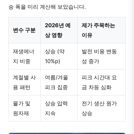
승 폭을 미리 계산해 보았습니다.
2026년 예
제가 주목하는
변수 구분
상 영향
이유
재생에너
상승 (약
발전 비용 변동
지 비중
10%p)
성 증가
계절별 사
여름/겨울
피크 시간대 요
용 패턴
피크 집중
금 차등 심화
물가 및
상승 압력
전기 생산 원가
원자재
지속
상승