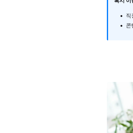
혹시 이
직
콘