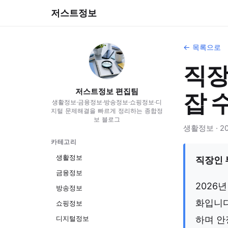
저스트정보
← 목록으로
직장
저스트정보 편집팀
잡 
생활정보·금융정보·방송정보·쇼핑정보·디
지털 문제해결을 빠르게 정리하는 종합정
보 블로그
생활정보 · 202
카테고리
생활정보
직장인 
금융정보
2026
방송정보
화입니다
쇼핑정보
디지털정보
하며 안