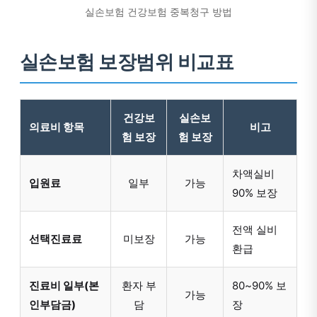
실손보험 건강보험 중복청구 방법
실손보험 보장범위 비교표
건강보
실손보
의료비 항목
비고
험 보장
험 보장
차액실비
입원료
일부
가능
90% 보장
전액 실비
선택진료료
미보장
가능
환급
진료비 일부(본
환자 부
80~90% 보
가능
인부담금)
담
장