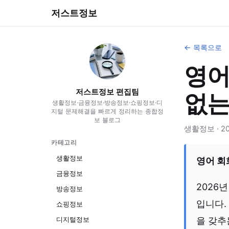
저스트정보
← 목록으로
영어
저스트정보 편집팀
없는
생활정보·금융정보·방송정보·쇼핑정보·디
지털 문제해결을 빠르게 정리하는 종합정
보 블로그
생활정보 · 202
카테고리
생활정보
영어 회
금융정보
2026
방송정보
입니다.
쇼핑정보
디지털정보
을 갖추