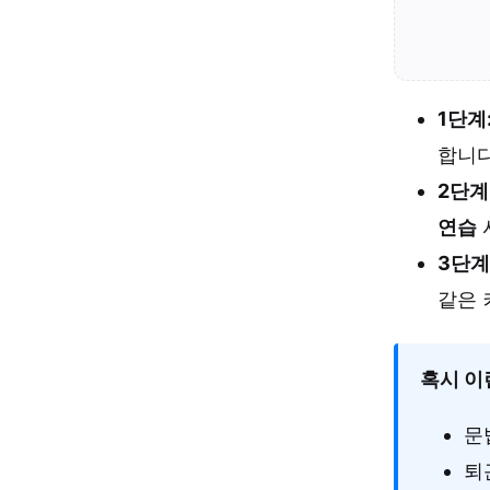
1단계:
합니다
2단계:
연습
3단계:
같은 
혹시 이
문
퇴