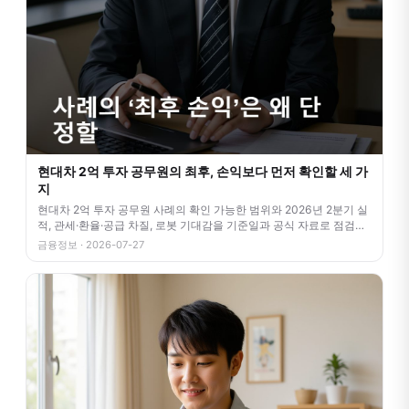
현대차 2억 투자 공무원의 최후, 손익보다 먼저 확인할 세 가
지
현대차 2억 투자 공무원 사례의 확인 가능한 범위와 2026년 2분기 실
적, 관세·환율·공급 차질, 로봇 기대감을 기준일과 공식 자료로 점검합
니
금융정보 · 2026-07-27