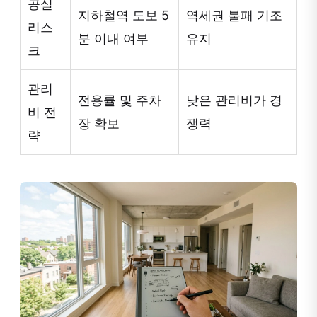
공실
지하철역 도보 5
역세권 불패 기조
리스
분 이내 여부
유지
크
관리
전용률 및 주차
낮은 관리비가 경
비 전
장 확보
쟁력
략